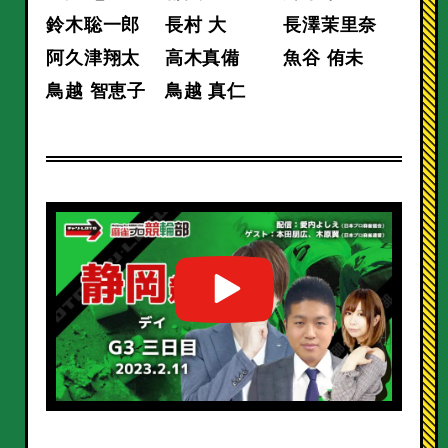
鈴木聡一郎
長村 大
長澤茉里奈
阿久津翔太
高木真備
魚谷 侑未
鳥越 智恵子
鳥越 真仁