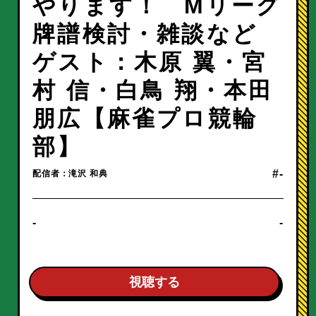
やります！ Mリーグ
牌譜検討・雑談など
ゲスト：木原 翼・宮
村 信・白鳥 翔・本田
朋広【麻雀プロ競輪
部】
#-
配信者：滝沢 和典
-
-
視聴する