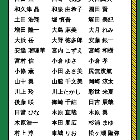
和久津 晶
和泉 由希子
園田 賢
土田 浩翔
堀 慎吾
塚田 美紀
増田 隆一
大島 麻美
大月 れみ
大浜 岳
大野 徳多郎
安藤 銀一
安達 瑠理華
宮内 こずえ
宮崎 和樹
宮村 信
小倉 ゆさ
小倉 孝
小條 薫
小田 あさ美
尻無濱航
山中 翼
山脇 千文美
岡崎 涼太
川上 玲
川上たかし
彩世 来夏
後藤 咲
御崎 千結
日吉 辰哉
日當 ひな
木原 直哉
木原 翼
木原浩一
本田 朋広
杉浦 まゆ
村上 淳
東城 りお
松ヶ瀬 隆弥