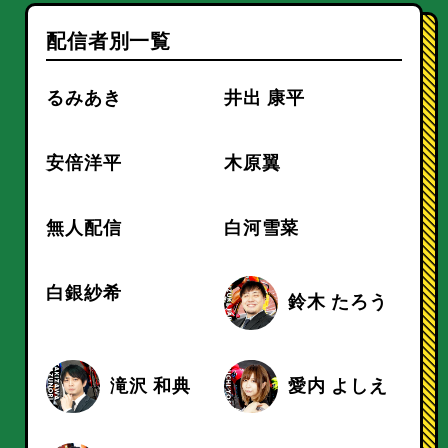
配信者別一覧
るみあき
井出 康平
安倍洋平
木原翼
無人配信
白河雪菜
白銀紗希
鈴木 たろう
滝沢 和典
愛内 よしえ