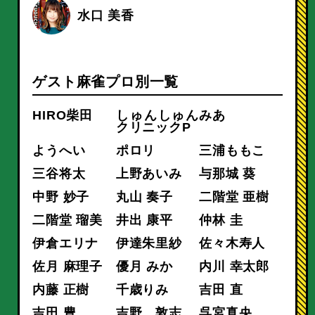
水口 美香
ゲスト麻雀プロ別一覧
HIRO柴田
しゅんしゅん
みあ
クリニックP
ようへい
ポロリ
三浦ももこ
三谷将太
上野あいみ
与那城 葵
中野 妙子
丸山 奏子
二階堂 亜樹
二階堂 瑠美
井出 康平
仲林 圭
伊倉エリナ
伊達朱里紗
佐々木寿人
佐月 麻理子
優月 みか
内川 幸太郎
内藤 正樹
千歳りみ
吉田 直
吉田 豊
吉野 敦志
呉宮真央