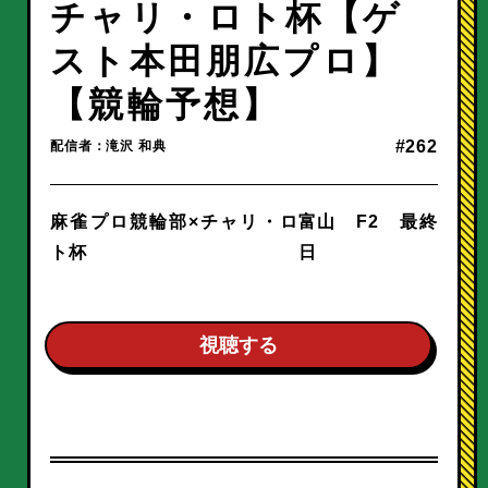
チャリ・ロト杯【ゲ
スト本田朋広プロ】
【競輪予想】
#262
配信者：滝沢 和典
麻雀プロ競輪部×チャリ・ロ
富山 F2 最終
ト杯
日
視聴する