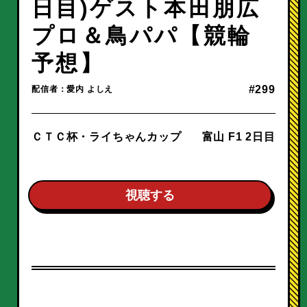
日目)ゲスト本田朋広
プロ＆鳥パパ【競輪
予想】
#299
配信者：愛内 よしえ
ＣＴＣ杯・ライちゃんカップ
富山 F1 2日目
視聴する