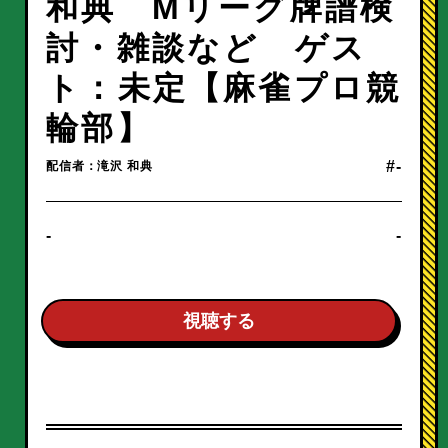
和典 Mリーグ牌譜検
討・雑談など ゲス
ト：未定【麻雀プロ競
輪部】
#-
配信者：滝沢 和典
-
-
視聴する