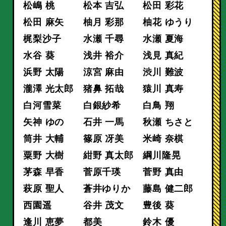
松嶋 桃
松本 吉弘
松田 彩花
松田 麻矢
柚月 彩那
柚花 ゆうり
梶梨沙子
水瀬 千尋
水瀬 夏海
水谷 葵
浅井 裕介
浅見 真紀
浜野 太陽
涼宮 麻由
渋川 難波
瀧澤 光太郎
猪鼻 拓哉
猿川 真寿
白河雪菜
白銀紗希
白鳥 翔
矢神 ゆの
石井 一馬
秋瀬 ちさと
筒井 大輔
篠原 冴美
米崎 奈棋
粟野 大樹
紺野 真太郎
綱川隆晃
茅森 早香
菅原千瑛
菅野 真由
萩原 聖人
蒼井ゆりか
藤島 健二郎
西園遥
谷井 茂文
豊後 葵
逢川 恵夢
都美
鈴木 優