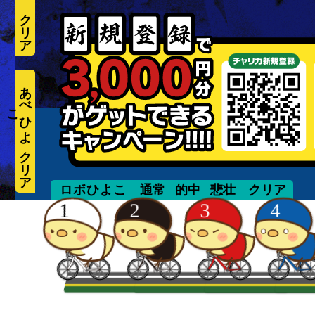
あ
べ
ひ
よ
こ
suzuki
ロボひよこ
通常
的中
悲壮