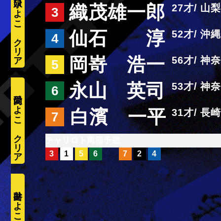
水口ひよこ
織茂雄一郎
27
山梨
3
仙石 淳
52
沖縄
4
岡嵜 浩一
56
神奈
5
永山 英司
53
神奈
6
愛内ひよこ
白濱 一平
31
長崎
7
周回予想
3
1
5
6
7
2
4
井出ひよこ