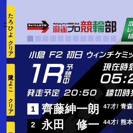
た
ろ
ひ
よ
こ
1R
現在時
滝沢ひよこ
05:
発走予定 20:50
締切時
齊藤紳一朗
47
青森
1
永田 修一
44
熊本
2