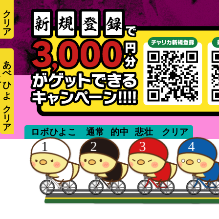
あ
べ
ひ
よ
こ
aiuchisuzuki
ロボひよこ
通常
的中
悲壮