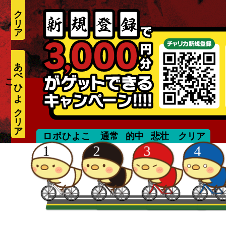
あ
べ
ひ
よ
こ
suzuki
ロボひよこ
通常
的中
悲壮