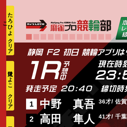
た
ろ
ひ
よ
こ
1R
現在時
滝沢ひよこ
23:
発走予定 20:40
締切時
中野 真吾
36
佐賀
1
高田 隼人
41
千葉
2