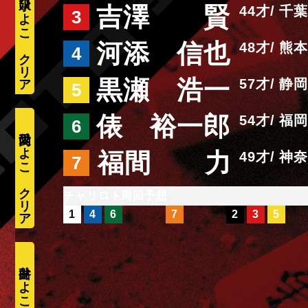
水口ひよこ
吉澤 賢
44
千葉
3
河添 信也
48
熊本
4
黒瀬 浩一
57
静岡
5
俵 裕一郎
54
福岡
6
愛内ひよこ
福間 力
49
神奈
7
周回予想
1
4
6
7
2
3
5
井出ひよこ