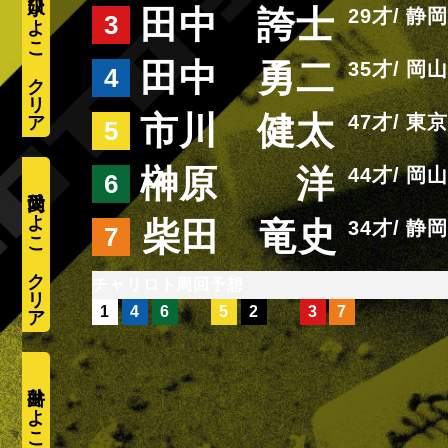
水口ひよこ
田中 誇士
29
静岡
3
田中 勇二
35
岡山
4
市川 健太
47
東京
5
榊原 洋
44
岡山
6
愛内ひよこ
柴田 竜史
34
静岡
7
周回予想
1
4
6
5
2
3
7
井出ひよこ