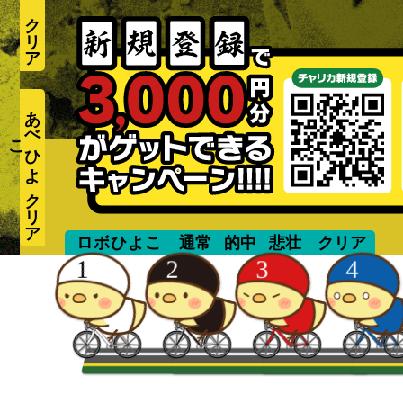
あ
べ
ひ
よ
こ
aiuchi
ロボひよこ
通常
的中
悲壮