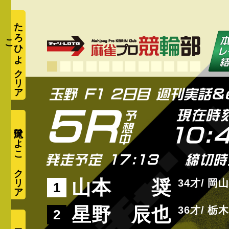
た
ろ
ひ
よ
こ
5R
現在時
滝沢ひよこ
10:
発走予定 17:13
締切時
山本 奨
34
岡山
1
星野 辰也
36
栃木
2