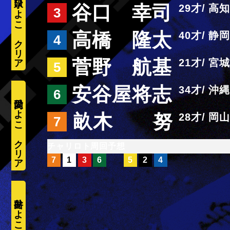
水口ひよこ
谷口 幸司
29
高知
3
高橋 隆太
40
静岡
4
菅野 航基
21
宮城
5
安谷屋将志
34
沖縄
6
愛内ひよこ
畝木 努
28
岡山
7
周回予想
7
1
3
6
5
2
4
井出ひよこ