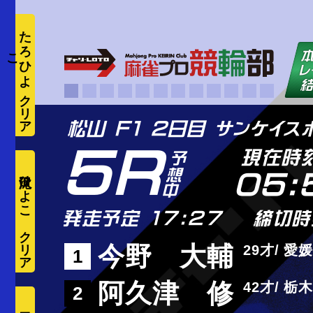
た
ろ
ひ
よ
こ
5R
現在時
滝沢ひよこ
05:
発走予定 17:27
締切時
今野 大輔
29
愛媛
1
阿久津 修
42
栃木
2