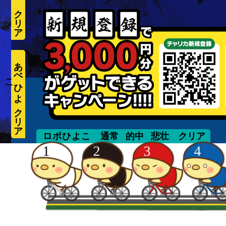
あ
べ
ひ
よ
こ
yohei
ロボひよこ
通常
的中
悲壮