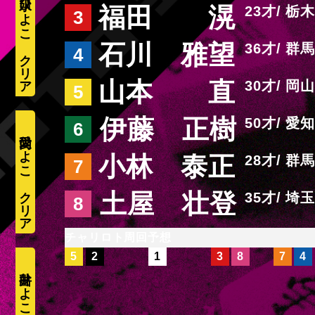
水口ひよこ
福田 滉
23
栃木
3
石川 雅望
36
群馬
4
山本 直
30
岡山
5
伊藤 正樹
50
愛知
6
愛内ひよこ
小林 泰正
28
群馬
7
土屋 壮登
35
埼玉
8
周回予想
5
2
1
3
8
7
4
井出ひよこ