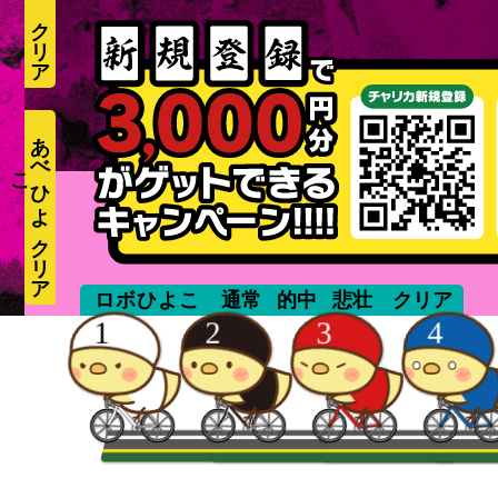
あ
べ
ひ
よ
こ
aiuchisuzuki
ロボひよこ
通常
的中
悲壮