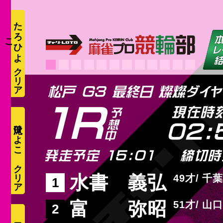
た
ろ
ひ
よ
こ
1R
現在時
滝沢ひよこ
02:
発走予定 15:01
締切時
水書 義弘
49
千葉
1
富 弥昭
51
山口
2