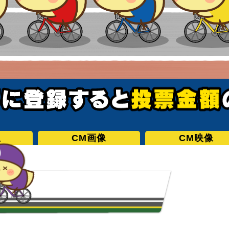
想
CM画像
CM映像