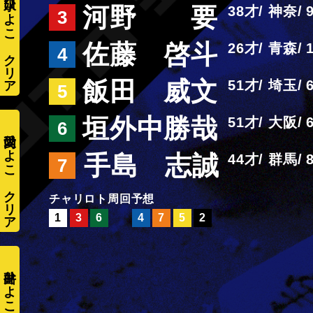
水口ひよこ
河野 要
38
神奈
3
佐藤 啓斗
26
青森
4
飯田 威文
51
埼玉
5
垣外中勝哉
51
大阪
6
愛内ひよこ
手島 志誠
44
群馬
7
周回予想
1
3
6
4
7
5
2
井出ひよこ