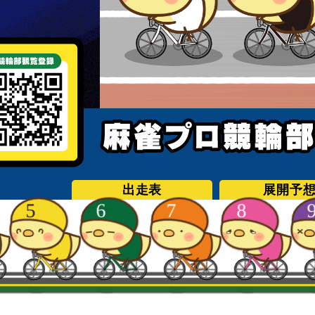
出走表
展開予