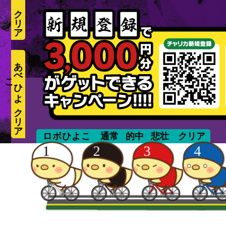
あ
べ
ひ
よ
こ
unmanned
ロボひよこ
通常
的中
悲壮