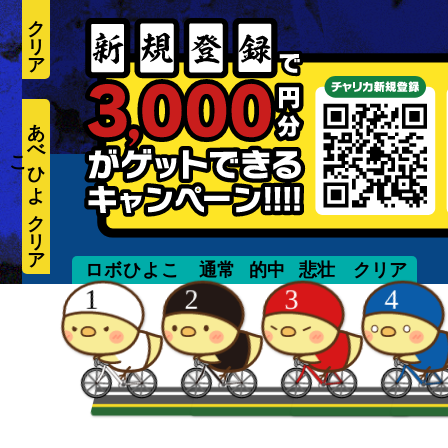
あ
べ
ひ
よ
こ
yohei
ロボひよこ
通常
的中
悲壮