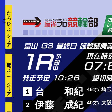
た
ろ
ひ
よ
こ
1R
現在時
滝沢ひよこ
07:
発走予定 10:26
締切時
台 和紀
45
埼玉
1
伊藤 成紀
40
大阪
2