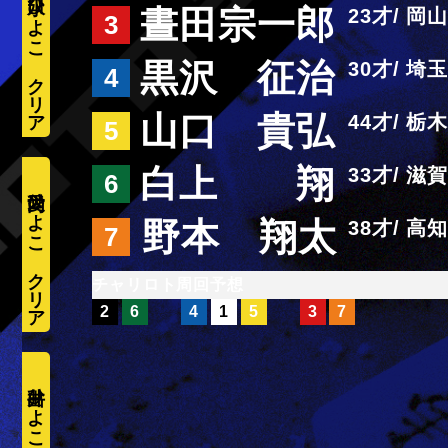
水口ひよこ
晝田宗一郎
23
岡山
3
黒沢 征治
30
埼玉
4
山口 貴弘
44
栃木
5
白上 翔
33
滋賀
6
愛内ひよこ
野本 翔太
38
高知
7
周回予想
2
6
4
1
5
3
7
井出ひよこ