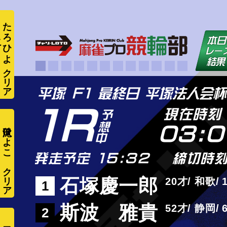
た
ろ
ひ
よ
こ
平塚 F1 最終日 平塚法人会
1R
現在時刻
滝沢ひよこ
03:0
発走予定 15:32
締切時刻
石塚慶一郎
20
和歌
1
斯波 雅貴
52
静岡
2