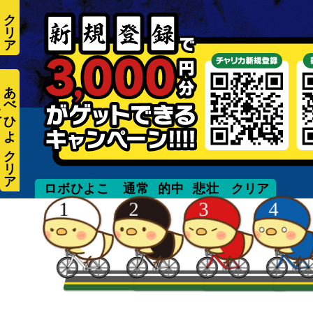
あ
べ
ひ
よ
こ
unmanned
ロボひよこ
通常
的中
悲壮