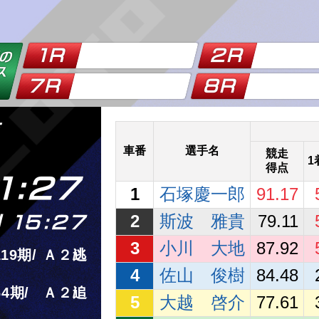
杯
車番
選手名
競走
1
得点
1:27
1
石塚慶一郎
91.17
2
斯波 雅貴
79.11
 15:27
3
小川 大地
87.92
119
Ａ２
逃
4
佐山 俊樹
84.48
64
Ａ２
追
5
大越 啓介
77.61