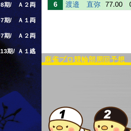
6
渡邉 直弥
77.00
98
Ａ２
両
97
Ａ１
両
97
Ａ２
両
113
Ａ１
逃