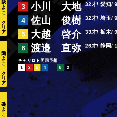
水口ひよこ
小川 大地
32
愛知
3
佐山 俊樹
32
埼玉
4
大越 啓介
33
栃木
5
渡邉 直弥
26
静岡
6
愛内ひよこ
周回予想
1
3
5
4
6
2
井出ひよこ