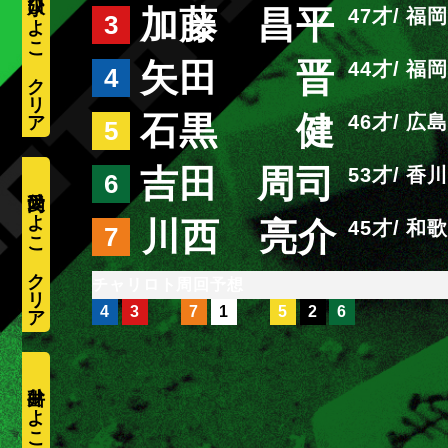
水口ひよこ
加藤 昌平
47
福岡
3
矢田 晋
44
福岡
4
石黒 健
46
広島
5
吉田 周司
53
香川
6
愛内ひよこ
川西 亮介
45
和歌
7
周回予想
4
3
7
1
5
2
6
井出ひよこ