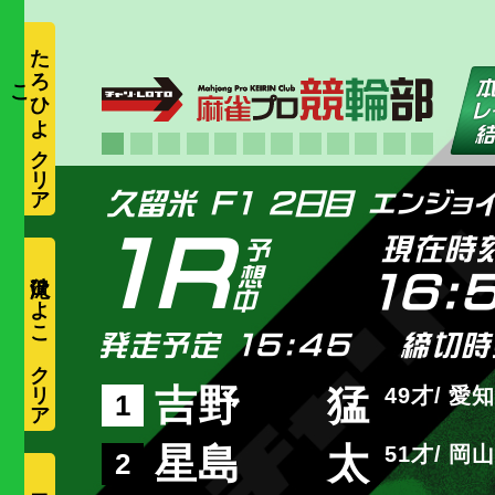
た
ろ
ひ
よ
こ
1R
現在時
滝沢ひよこ
16:
発走予定 15:45
締切時
吉野 猛
49
愛知
1
星島 太
51
岡山
2