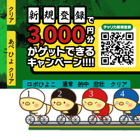
あ
べ
ひ
よ
こ
unmanned
ロボひよこ
通常
的中
悲壮