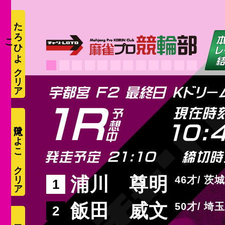
た
ろ
ひ
よ
こ
宇都宮 F2 最終日 Kドリ
1R
現在時
滝沢ひよこ
10:
発走予定 21:10
締切時
浦川 尊明
46
茨城
1
飯田 威文
50
埼玉
2