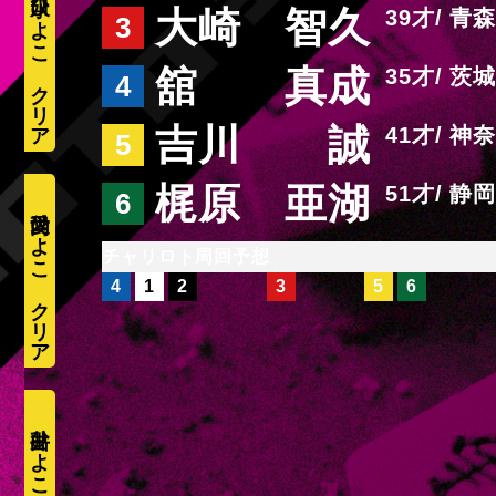
水口ひよこ
大崎 智久
39
青森
3
舘 真成
35
茨城
4
吉川 誠
41
神奈
5
梶原 亜湖
51
静岡
6
愛内ひよこ
周回予想
4
1
2
3
5
6
井出ひよこ