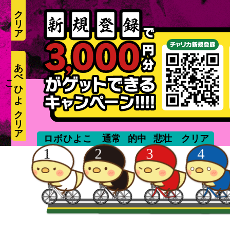
あ
べ
ひ
よ
こ
ide
ロボひよこ
通常
的中
悲壮