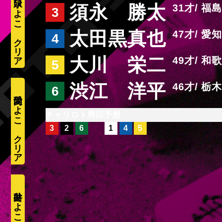
水口ひよこ
須永 勝太
31
福島
3
太田黒真也
47
愛知
4
大川 栄二
49
和歌
5
渋江 洋平
46
栃木
6
愛内ひよこ
周回予想
3
2
6
1
4
5
井出ひよこ