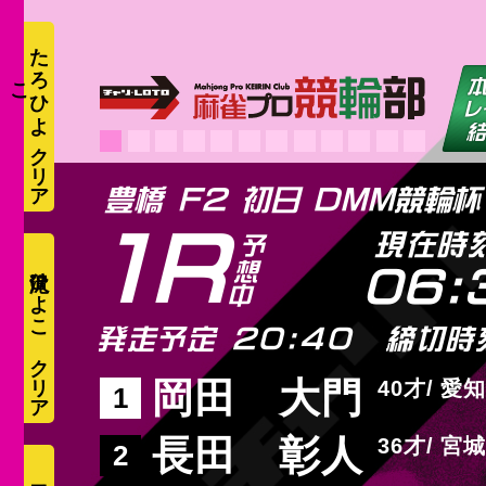
た
ろ
ひ
よ
こ
豊橋 F2 初日 ＤＭＭ競輪
1R
現在時
滝沢ひよこ
06:
発走予定 20:40
締切時
岡田 大門
40
愛知
1
長田 彰人
36
宮城
2