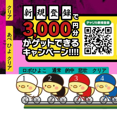
あ
べ
ひ
よ
こ
takizawa
ロボひよこ
通常
的中
悲壮