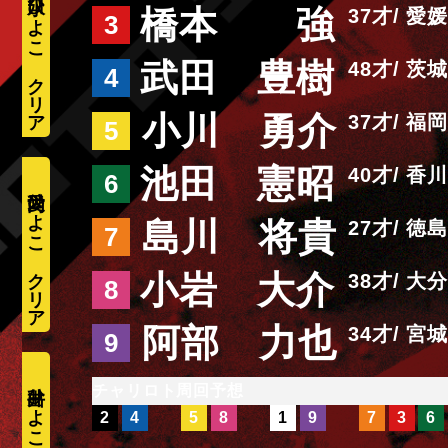
水口ひよこ
橋本 強
37
愛媛
3
武田 豊樹
48
茨城
4
小川 勇介
37
福岡
5
池田 憲昭
40
香川
6
愛内ひよこ
島川 将貴
27
徳島
7
小岩 大介
38
大分
8
阿部 力也
34
宮城
9
井出ひよこ
周回予想
2
4
5
8
1
9
7
3
6