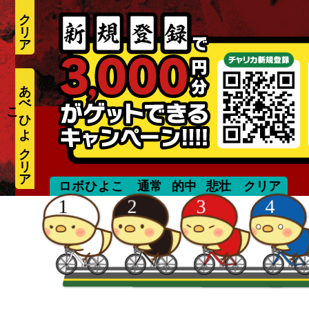
あ
べ
ひ
よ
こ
mizuguchi
ロボひよこ
通常
的中
悲壮