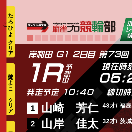
た
ろ
ひ
よ
こ
1R
現在時
滝沢ひよこ
05:
発走予定 10:40
締切時
山崎 芳仁
43
福島
1
山岸 佳太
32
茨城
2