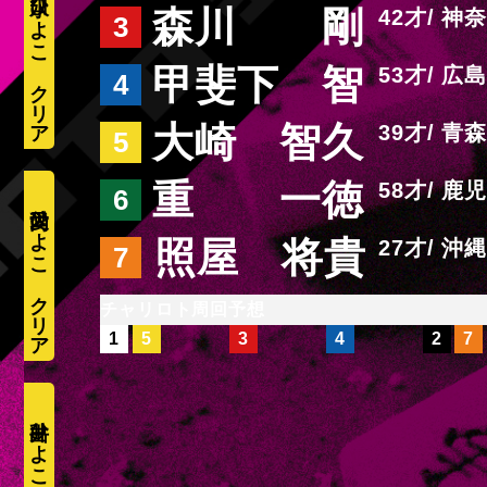
水口ひよこ
森川 剛
42
神奈
3
甲斐下 智
53
広島
4
大崎 智久
39
青森
5
重 一徳
58
鹿児
6
愛内ひよこ
照屋 将貴
27
沖縄
7
周回予想
1
5
3
4
2
7
井出ひよこ