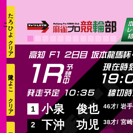
た
ろ
ひ
よ
こ
1R
現在時
滝沢ひよこ
19:
発走予定 10:35
締切時
小泉 俊也
46
岩手
1
下沖 功児
38
宮崎
2