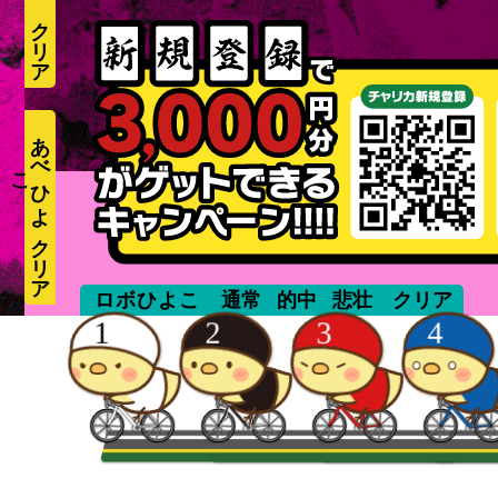
あ
べ
ひ
よ
こ
unmanned
ロボひよこ
通常
的中
悲壮