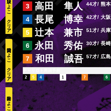
水口ひよこ
高田 隼人
44
熊本
3
長尾 博幸
42
大阪
4
辻本 兼市
51
兵庫
5
永田 秀佑
30
長崎
6
愛内ひよこ
和田 誠吾
57
広島
7
周回予想
2
5
4
1
7
6
井出ひよこ