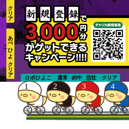
あ
べ
ひ
よ
こ
unmanned
ロボひよこ
通常
的中
悲壮