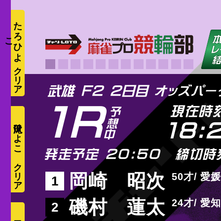
た
ろ
ひ
よ
こ
武雄 F2 2日目 オッズパ
1R
現在時
滝沢ひよこ
18:
発走予定 20:50
締切時
岡崎 昭次
50
愛媛
1
磯村 蓮太
24
愛知
2