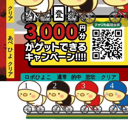
あ
べ
ひ
よ
こ
takizawa
ロボひよこ
通常
的中
悲壮