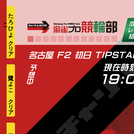
た
ろ
ひ
よ
こ
名古屋 F2 初日 TIPST
現在時
滝沢ひよこ
19: