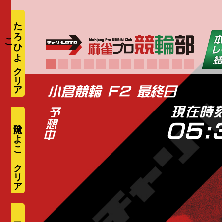
た
ろ
ひ
よ
こ
小倉競輪 F2 最終日
現在時
滝沢ひよこ
05: