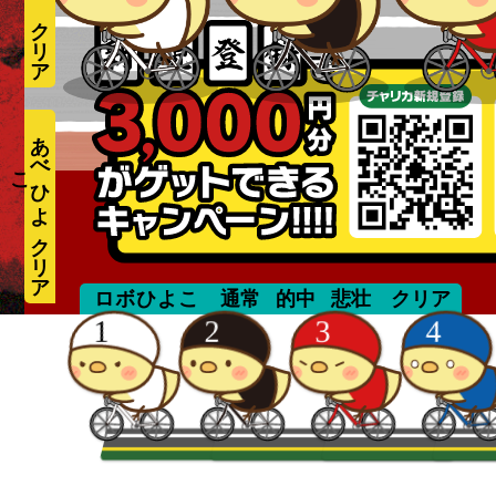
あ
べ
ひ
よ
こ
takizawa
ロボひよこ
通常
的中
悲壮