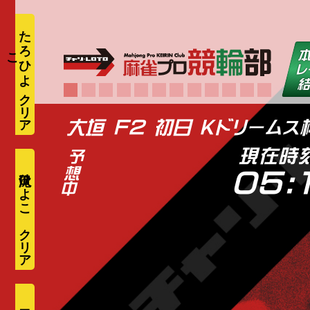
た
ろ
ひ
よ
こ
大垣 F2 初日 Ｋドリームス
現在時
滝沢ひよこ
05: