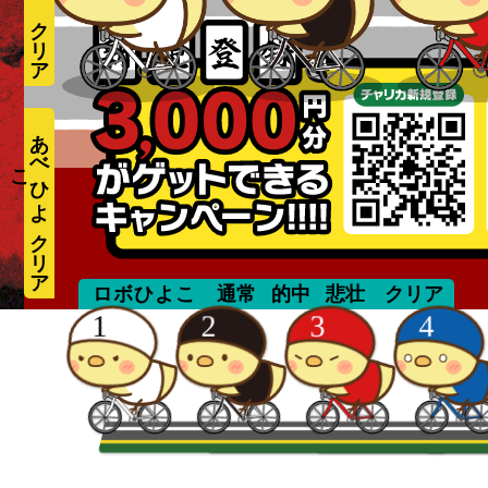
あ
べ
ひ
よ
こ
takizawa
ロボひよこ
通常
的中
悲壮