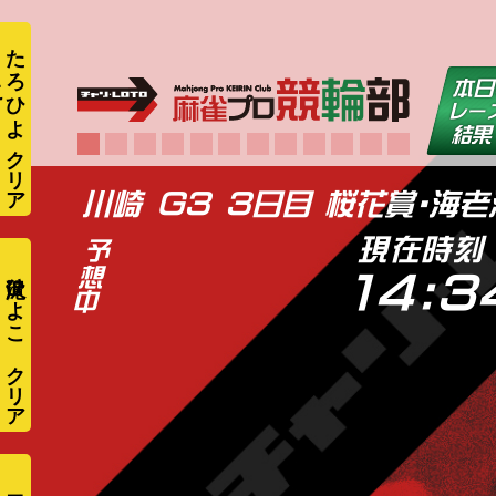
た
ろ
ひ
よ
こ
川崎 G3 3日目 桜花賞・海
現在時刻
滝沢ひよこ
14:3