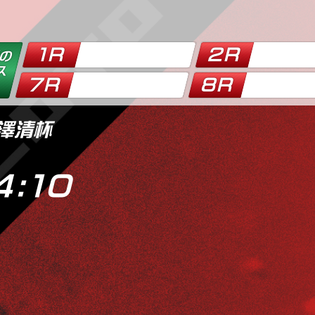
老澤清杯
4:11