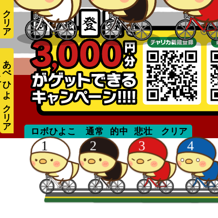
あ
べ
ひ
よ
こ
aiuchi
ロボひよこ
通常
的中
悲壮