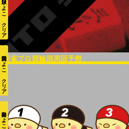
水口ひよこ
愛内ひよこ
井出ひよこ