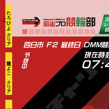
た
ろ
ひ
よ
こ
現在時
滝沢ひよこ
07: