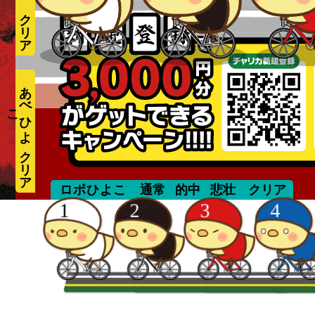
あ
べ
ひ
よ
こ
mizuguchi
ロボひよこ
通常
的中
悲壮