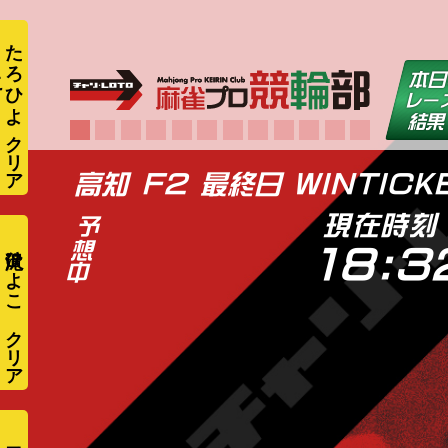
た
ろ
ひ
よ
こ
高知 F2 最終日 WINTICK
現在時刻
滝沢ひよこ
18:3