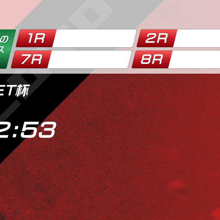
ET杯
2:54