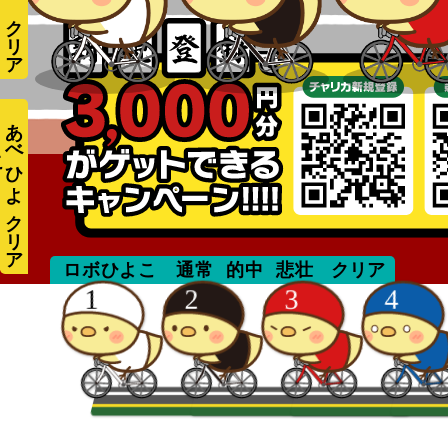
あ
べ
ひ
よ
こ
suzuki
ロボひよこ
通常
的中
悲壮