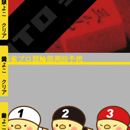
水口ひよこ
愛内ひよこ
井出ひよこ