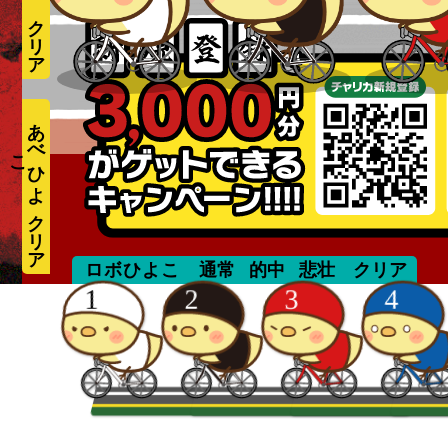
あ
べ
ひ
よ
こ
takizawa
ロボひよこ
通常
的中
悲壮