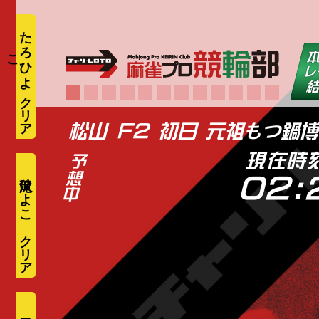
た
ろ
ひ
よ
こ
現在時
滝沢ひよこ
02: