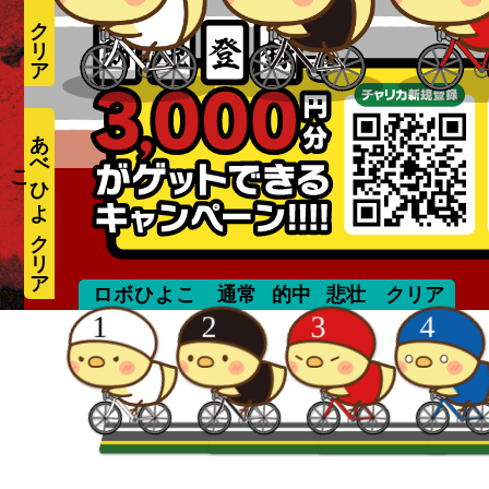
あ
べ
ひ
よ
こ
mizuguchi
ロボひよこ
通常
的中
悲壮