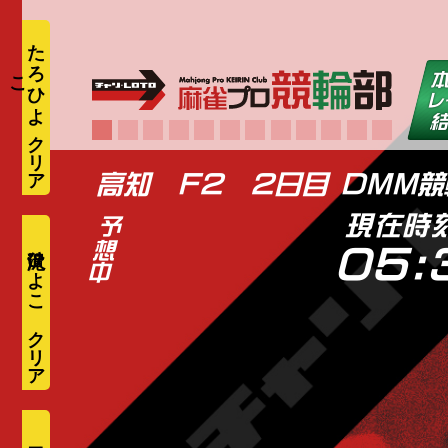
た
ろ
ひ
よ
こ
高知 F2 2日目 DMM
現在時
滝沢ひよこ
05: