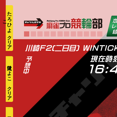
た
ろ
ひ
よ
こ
川崎F2(二日目) WINTIC
現在時
滝沢ひよこ
16: