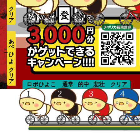
あ
べ
ひ
よ
こ
mizuguchi
ロボひよこ
通常
的中
悲壮